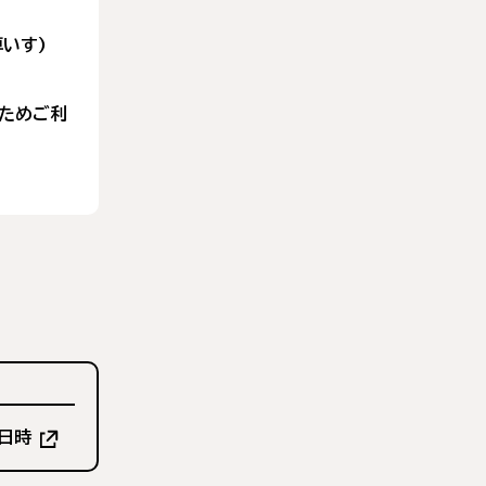
いす)
るためご利
（新
日時
し