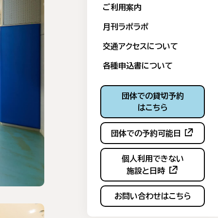
ご利用案内
月刊ラポラポ
交通アクセスについて
各種申込書について
団体での
貸切予約
はこちら
(新しいタ
団体での予約可能日
個人利用できない
(新しいタブで
施設と日時
お問い合わせ
はこちら