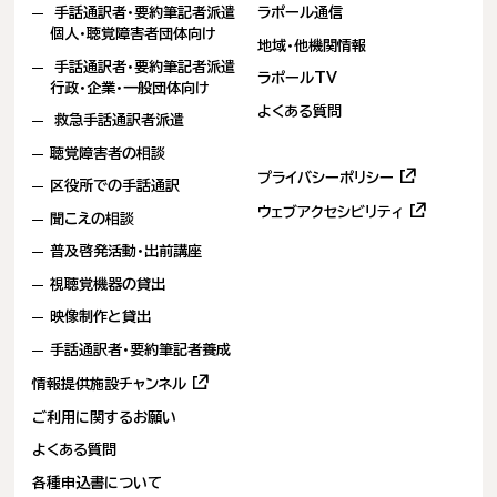
ま
手話通訳者・要約筆記者派遣
ラポール通信
す)
個人・聴覚障害者団体向け
地域・他機関情報
手話通訳者・要約筆記者派遣
ラポールTV
行政・企業・一般団体向け
よくある質問
救急手話通訳者派遣
聴覚障害者の相談
(新
プライバシーポリシー
区役所での手話通訳
し
(新
ウェブアクセシビリティ
い
聞こえの相談
し
タ
普及啓発活動・出前講座
い
ブ
タ
で
視聴覚機器の貸出
ブ
開
で
映像制作と貸出
き
開
ま
手話通訳者・要約筆記者養成
き
す)
ま
(新
情報提供施設チャンネル
す)
し
ご利用に関するお願い
い
タ
よくある質問
ブ
各種申込書について
で