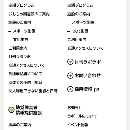
定期プログラム
定期プログラム
おもちゃ図書館のご案内
施設のご案内
施設のご案内
スポーツ施設
スポーツ施設
文化施設
文化施設
ご利用案内
ご利用案内
交通アクセスについて
月刊ラポラポ
月刊ラポラポ
交通アクセスについて
各種申込書について
お問い合わせ
(新しいタブで開きます)
団体での予約可能日
採用情報
(新しいタブで開きます)
個人利用できない
施設と日時
(新
し
い
タ
聴覚障害者
お知らせ
ブ
情報提供施設
ラポールについて
で
開
事業のご案内
イベント情報
き