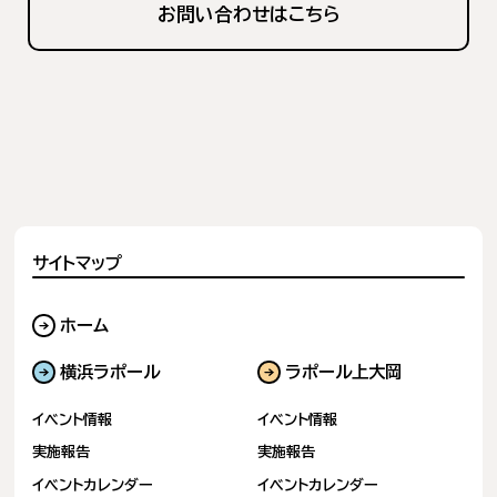
タ
お問い合わせはこちら
き
ブ
ま
で
す）
開
き
ま
す）
サイトマップ
ホーム
横浜ラポール
ラポール上大岡
イベント情報
イベント情報
実施報告
実施報告
イベントカレンダー
イベントカレンダー