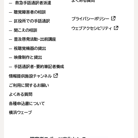
よくある質問
救急手話通訳者派遣
聴覚障害者の相談
(新
プライバシーポリシー
区役所での手話通訳
し
(新
ウェブアクセシビリティ
い
聞こえの相談
し
タ
普及啓発活動・出前講座
い
ブ
タ
で
視聴覚機器の貸出
ブ
開
で
映像制作と貸出
き
開
ま
手話通訳者・要約筆記者養成
き
す)
ま
(新
情報提供施設チャンネル
す)
し
ご利用に関するお願い
い
タ
よくある質問
ブ
各種申込書について
で
開
横浜ウェーブ
き
ま
す)