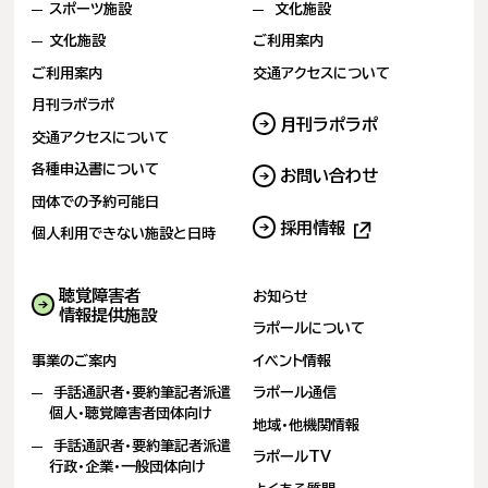
スポーツ施設
文化施設
文化施設
ご利用案内
ご利用案内
交通アクセスについて
月刊ラポラポ
月刊ラポラポ
交通アクセスについて
各種申込書について
お問い合わせ
(新しいタブで開きます)
団体での予約可能日
採用情報
(新しいタブで開きます)
個人利用できない
施設と日時
(新
し
い
タ
聴覚障害者
お知らせ
ブ
情報提供施設
ラポールについて
で
開
事業のご案内
イベント情報
き
ま
手話通訳者・要約筆記者派遣
ラポール通信
す)
個人・聴覚障害者団体向け
地域・他機関情報
手話通訳者・要約筆記者派遣
ラポールTV
行政・企業・一般団体向け