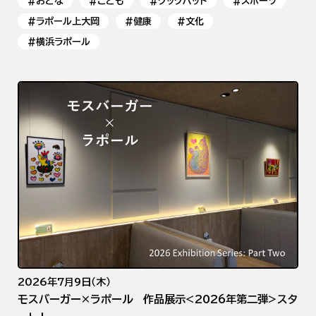
#おとな
#こども
#クックパッド
#スポーツ
#ラポール上大岡
#健康
#文化
#横浜ラポール
2026年7月9日（木）
モスバーガー×ラポール 作品展示<2026年第二弾>スタ